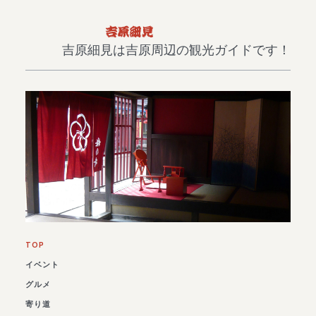
吉原細見は吉原周辺の観光ガイドです！
TOP
イベント
グルメ
寄り道