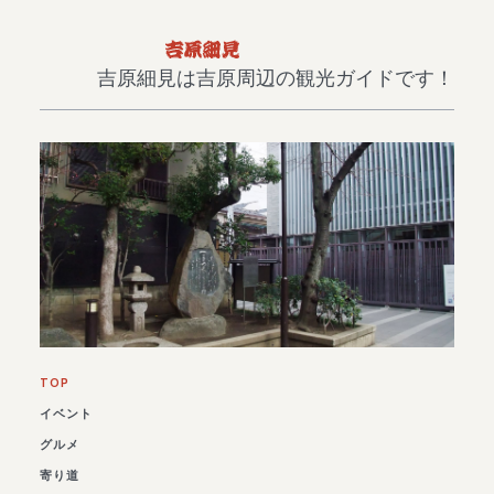
吉原細見は吉原周辺の観光ガイドです！
TOP
イベント
グルメ
寄り道